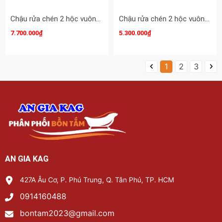
Chậu rửa chén 2 hộc vuông 120x50 cm inox 304 EROWIN KAG-E12050VCD
Chậu rửa chén 2 hộc vuông 82x45 cm inox 304 EROWIN KAG-E8245VC
7.700.000₫
5.300.000₫
1
2
3
AN GIA KAG
427A Âu Cơ, P. Phú Trung, Q. Tân Phú, TP. HCM
0914160488
bontam2023@gmail.com