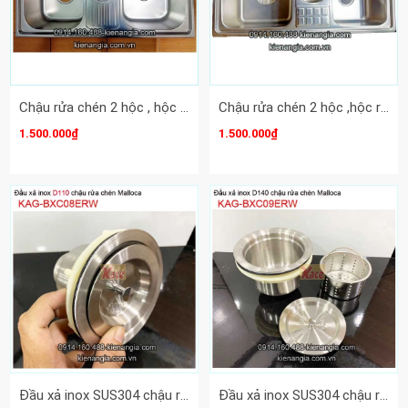
Chậu rửa chén 2 hộc , hộc rác giữa 103x50cm Erowin(bm)KAG-E10350B
Chậu rửa chén 2 hộc ,hộc rác giữa 95X46 cm Erowin (bm) KAG-E9546
1.500.000₫
1.500.000₫
Đầu xả inox SUS304 chậu rửa chén Erowin tốt D110 KAG-BXC08ERW
Đầu xả inox SUS304 chậu rửa chén Erowin D140 KAG-BXC09ERW