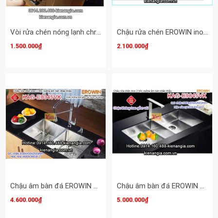
Vòi rửa chén nóng lạnh chrome bóng Erowin KAG-KBN45
Chậu rửa chén EROWIN inox 2 hộc vuông KAG-E7943
1.500.000₫
2.100.000₫
Chậu âm bàn đá EROWIN 2 hộc inox 304 KAG-E8345VK
Chậu âm bàn đá EROWIN 2 hộc inox 304 KAG-E9845VK
4.600.000₫
5.000.000₫