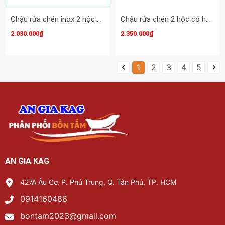
Chậu rửa chén inox 2 hộc 38X44 cm Winland KAG-WE05
Chậu rửa chén 2 hộc có hộc rác giắt dao 104x48 cm Winland KAG-WG04A
2.030.000₫
2.350.000₫
1
2
3
4
5
AN GIA KAG
427A Âu Cơ, P. Phú Trung, Q. Tân Phú, TP. HCM
0914160488
bontam2023@gmail.com