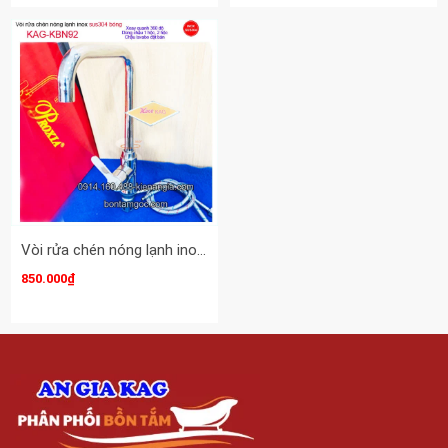
Vòi rửa chén nóng lạnh inox sus304 bóng Proxia-Thailand KAG-KBN92
850.000₫