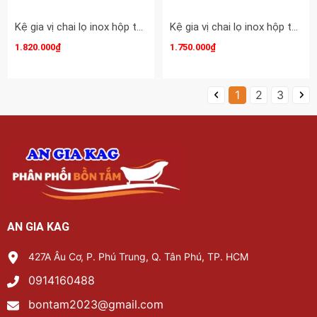
Kệ gia vị chai lọ inox hộp tủ 350 EUROGOLD-KAG-ED242
Kệ gia vị chai lọ inox hộp tủ 300 EUROGOLD-KAG-ED241
1.820.000₫
1.750.000₫
1
2
3
AN GIA KAG
427A Âu Cơ, P. Phú Trung, Q. Tân Phú, TP. HCM
0914160488
bontam2023@gmail.com