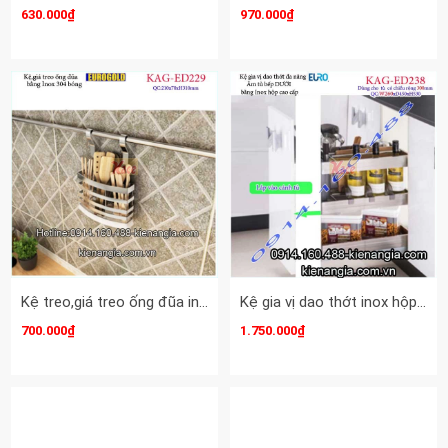
630.000₫
970.000₫
Kệ treo,giá treo ống đũa inox EUROGOLD KAG-ED229
Kệ gia vị dao thớt inox hộp tủ 300 EUROGOLD-KAG-ED238
700.000₫
1.750.000₫