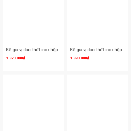
Kệ gia vị dao thớt inox hộp tủ 350 EUROGOLD-KAG-ED239
Kệ gia vị dao thớt inox hộp tủ 400 EUROGOLD-KAG-ED240
1.820.000₫
1.890.000₫