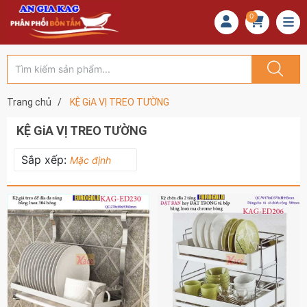
0
Trang chủ
/
KỆ GiA VỊ TREO TƯỜNG
KỆ GiA VỊ TREO TƯỜNG
Sắp xếp:
Mặc định