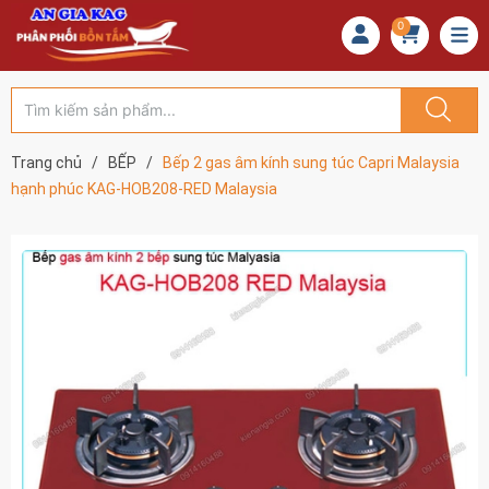
0
Trang chủ
/
BẾP
/
Bếp 2 gas âm kính sung túc Capri Malaysia
hạnh phúc KAG-HOB208-RED Malaysia