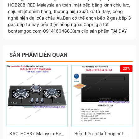
HOB208-RED Malaysia an toàn ,mặt bếp bằng kính chịu lực,
chịu nhiệt,chính hãng, thương hiệu xuất xứ từ Italy, công
nghệ hiện đại của châu Âu.Bạn có thể chọn bếp 2 gas,bếp 3
gas,bếp từ hay bếp điện hồng ngoại Capri giá tốt
bontamgoc.com-0914160488.Xem clip sản phẩm TẠI ĐÂY
SẢN PHẨM LIÊN QUAN
22%
KAG-HOB37-Malaysia-Bep-gas-am-kinh-3-bep-hanh-phuc-Malaysia-KAG-HOB37-Malaysia
Bếp điện từ kết hợp hút khử mùi MALLOCA KAG-HIH904-SLIM