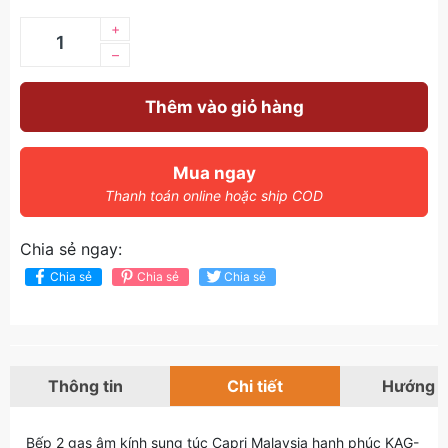
+
–
Thêm vào giỏ hàng
Mua ngay
Thanh toán online hoặc ship COD
Chia sẻ ngay:
Chia sẻ
Chia sẻ
Chia sẻ
Thông tin
Chi tiết
Hướng 
Bếp 2 gas âm kính sung túc Capri Malaysia hạnh phúc KAG-