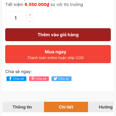
Tiết kiệm
6.550.000₫
so với thị trường
+
–
Thêm vào giỏ hàng
Mua ngay
Thanh toán online hoặc ship COD
Chia sẻ ngay:
Chia sẻ
Chia sẻ
Chia sẻ
Thông tin
Chi tiết
Hướng 