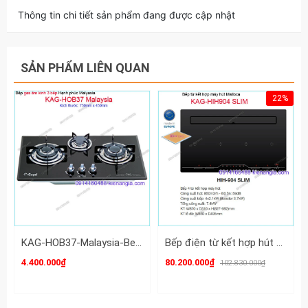
Thông tin chi tiết sản phẩm đang được cập nhật
SẢN PHẨM LIÊN QUAN
22%
KAG-HOB37-Malaysia-Bep-gas-am-kinh-3-bep-hanh-phuc-Malaysia-KAG-HOB37-Malaysia
Bếp điện từ kết hợp hút khử mùi MALLOCA KAG-HIH904-SLIM
4.400.000₫
80.200.000₫
102.830.000₫