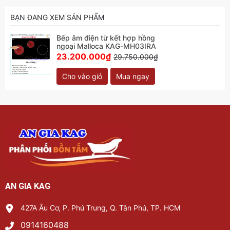
BẠN ĐANG XEM SẢN PHẨM
Bếp âm điện từ kết hợp hồng
ngoại Malloca KAG-MH03IRA
23.200.000₫
29.750.000₫
Cho vào giỏ
Mua ngay
AN GIA KAG
427A Âu Cơ, P. Phú Trung, Q. Tân Phú, TP. HCM
0914160488