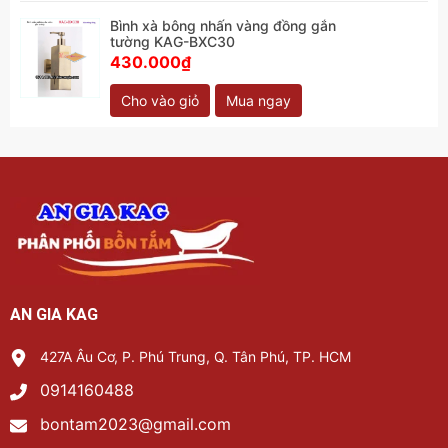
Bình xà bông nhấn vàng đồng gắn
tường KAG-BXC30
430.000₫
Cho vào giỏ
Mua ngay
AN GIA KAG
427A Âu Cơ, P. Phú Trung, Q. Tân Phú, TP. HCM
0914160488
bontam2023@gmail.com