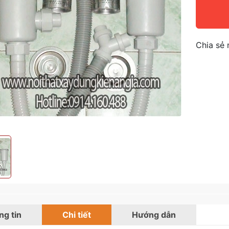
Chia sẻ 
g tin
Chi tiết
Hướng dẫn