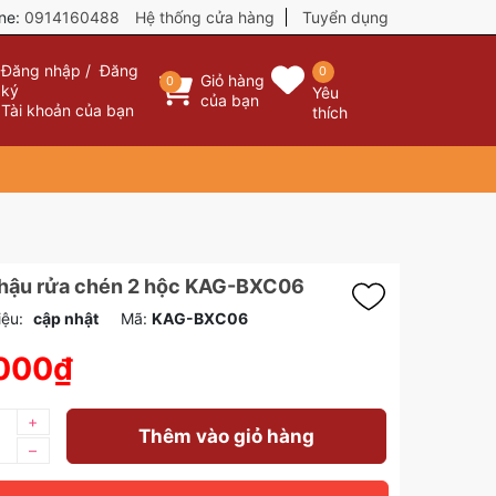
ine:
0914160488
Hệ thống cửa hàng
Tuyển dụng
Đăng nhập
/
Đăng
0
Giỏ hàng
0
ký
Yêu
của bạn
Tài khoản của bạn
thích
chậu rửa chén 2 hộc KAG-BXC06
iệu:
cập nhật
Mã:
KAG-BXC06
.000₫
+
Thêm vào giỏ hàng
–