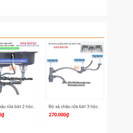
Bộ xả chậu rửa bát 2 hộc KAG-BXC02
Bộ xả chậu rửa bát 3 hộc KAG-BXC04
0₫
270.000₫