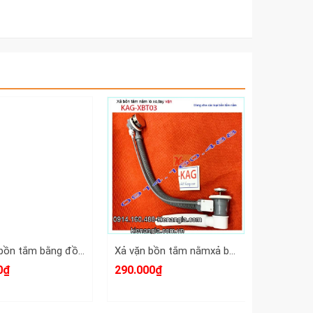
Xả đạp bồn tắm bằng đồng giả cổ KAG-XBT06
Xả vặn bồn tắm nằmxả bồn tắm dài lò xo KAG-XBT03
0₫
290.000₫
2.500.00