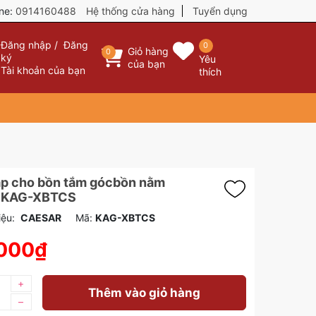
ine:
0914160488
Hệ thống cửa hàng
Tuyển dụng
Đăng nhập
/
Đăng
0
Giỏ hàng
0
ký
Yêu
của bạn
Tài khoản của bạn
thích
lắp cho bồn tắm gócbồn nằm
 KAG-XBTCS
ệu:
CAESAR
Mã:
KAG-XBTCS
.000₫
+
Thêm vào giỏ hàng
–