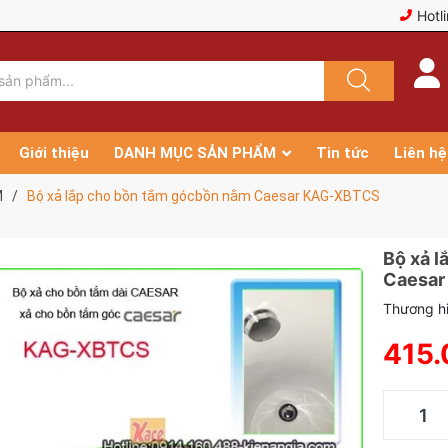
Hotl
Giới thiệu
DANH MỤC SẢN PHẨM
Tin tức
Liên hệ
M
/
Bộ xả lắp cho bồn tắm gócbồn nằm Caesar KAG-XBTCS
Bộ xả 
Caesar
Thương hi
415