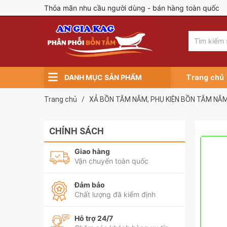
Thỏa mãn nhu cầu người dùng - bán hàng toàn quốc
DANH MỤC SẢN PHẨM
Trang chủ
Trang chủ
/
XẢ BỒN TẮM NẰM, PHỤ KIỆN BỒN TẮM NẰ
CHÍNH SÁCH
Giao hàng
Vận chuyển toàn quốc
Đảm bảo
Chất lượng đã kiểm định
Hỗ trợ 24/7