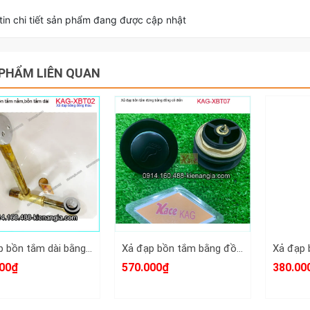
in chi tiết sản phẩm đang được cập nhật
PHẨM LIÊN QUAN
Xả đạp bồn tắm dài bằng đồng KAG-XBT02
Xả đạp bồn tắm bằng đồng giả cổ màu đen KAG-XBT07
00₫
570.000₫
380.00