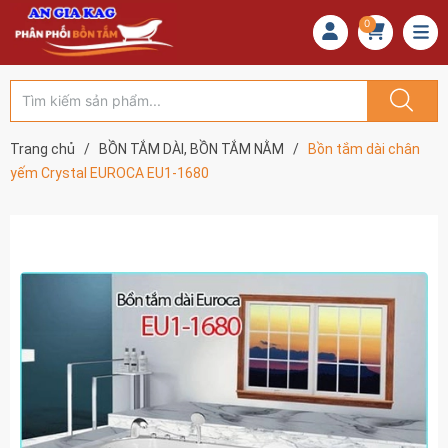
0
Trang chủ
/
BỒN TẮM DÀI, BỒN TẮM NẰM
/
Bồn tắm dài chân
yếm Crystal EUROCA EU1-1680