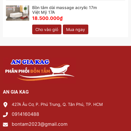
Bồn tắm dài massage acrylic 17m
Việt Mỹ 17A
18.500.000₫
Cho vào giỏ
Mua ngay
AN GIA KAG
427A Âu Cơ, P. Phú Trung, Q. Tân Phú, TP. HCM
0914160488
bontam2023@gmail.com