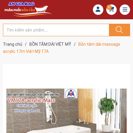
0
Trang chủ
/
BỒN TẮM DÀI VIỆT MỸ
/
Bồn tắm dài massage
acrylic 17m Việt Mỹ 17A