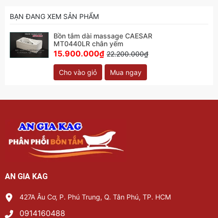
BẠN ĐANG XEM SẢN PHẨM
Bồn tắm dài massage CAESAR
MT0440LR chân yếm
15.900.000₫
22.200.000₫
Cho vào giỏ
Mua ngay
AN GIA KAG
427A Âu Cơ, P. Phú Trung, Q. Tân Phú, TP. HCM
0914160488