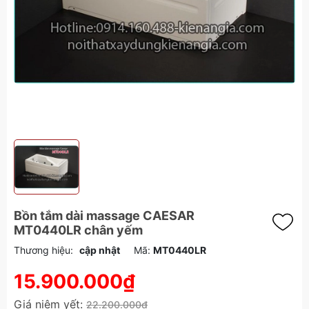
Bồn tắm dài massage CAESAR
MT0440LR chân yếm
Thương hiệu:
cập nhật
Mã:
MT0440LR
15.900.000₫
Giá niêm yết:
22.200.000₫