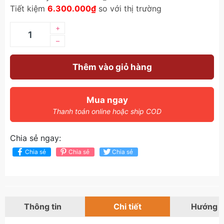
Tiết kiệm
6.300.000₫
so với thị trường
+
–
Thêm vào giỏ hàng
Mua ngay
Thanh toán online hoặc ship COD
Chia sẻ ngay:
Chia sẻ
Chia sẻ
Chia sẻ
Thông tin
Chi tiết
Hướng 