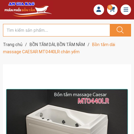
0
Trang chủ
/
BỒN TẮM DÀI, BỒN TẮM NẰM
/
Bồn tắm dài
massage CAESAR MT0440LR chân yếm