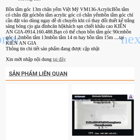
Bồn tắm góc 13m chân yếm Việt Mỹ VM136-AcrylicBồn tắm
có chân đặt gócbồn tắm acrylic góc có chân yếmbồn tắm góc chỉ
cần đặt vào dùng ngay dễ di chuyển khi có thay đổi thiết kế trắng
sáng bóng cjo gia đìnhcăn hộkhách sạn chiết khấu cao KIẾN
AN GIA-0914.160.488.Bạn có thể chọn bồn tắm góc 90cmbồn
góc 1.2mbồn tắm 13mbồn tắm 14 m hay bồn tắm 15m ....tại
KIẾN AN GIA
Thông tin chi tiết sản phẩm đang được cập nhật
Xin mời nhập nội dung
tại đây
SẢN PHẨM LIÊN QUAN