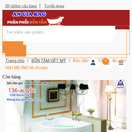
Hệ thống cửa hàng
Tuyển dụng
Trang chủ
/
BỒN TẮM VIỆT MỸ
/
Bồn tắm góc 13m chân yếm
0
Việt Mỹ VM136-Acrylic
Còn hàng