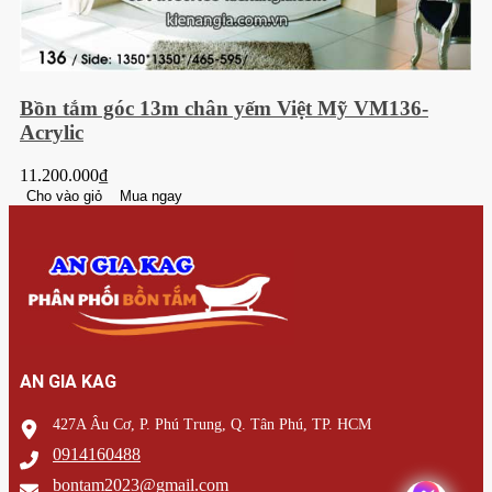
Bồn tắm góc 13m chân yếm Việt Mỹ VM136-
Acrylic
11.200.000₫
Cho vào giỏ
Mua ngay
AN GIA KAG
427A Âu Cơ, P. Phú Trung, Q. Tân Phú, TP. HCM