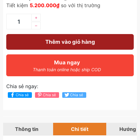
Tiết kiệm
5.200.000₫
so với thị trường
+
–
Thêm vào giỏ hàng
Mua ngay
Thanh toán online hoặc ship COD
Chia sẻ ngay:
Chia sẻ
Chia sẻ
Chia sẻ
Thông tin
Chi tiết
Hướng 