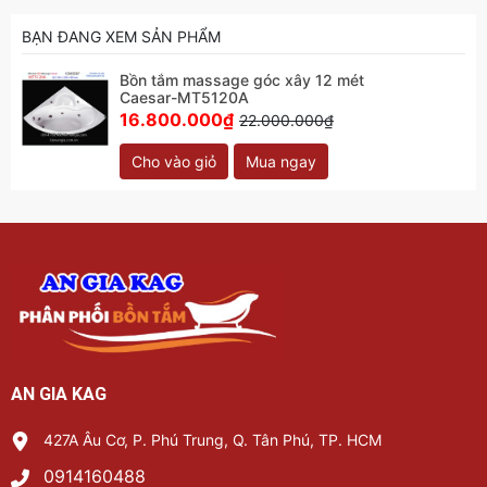
BẠN ĐANG XEM SẢN PHẨM
Bồn tắm massage góc xây 12 mét
Caesar-MT5120A
16.800.000₫
22.000.000₫
Cho vào giỏ
Mua ngay
AN GIA KAG
427A Âu Cơ, P. Phú Trung, Q. Tân Phú, TP. HCM
0914160488