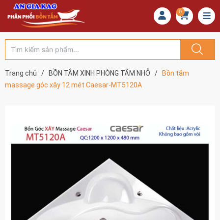
0
Trang chủ
/
BỒN TẮM XINH PHÒNG TẮM NHỎ
/
Bồn tắm
massage góc xây 12 mét Caesar-MT5120A