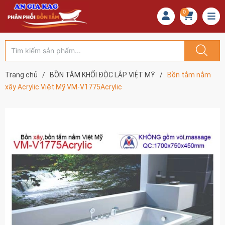
0
Trang chủ
/
BỒN TẮM KHỐI ĐỘC LẬP VIỆT MỸ
/
Bồn tắm nằm
xây Acrylic Việt Mỹ VM-V1775Acrylic