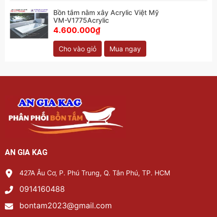
Bồn tắm nằm xây Acrylic Việt Mỹ
VM-V1775Acrylic
4.600.000₫
Cho vào giỏ
Mua ngay
AN GIA KAG
427A Âu Cơ, P. Phú Trung, Q. Tân Phú, TP. HCM
0914160488
bontam2023@gmail.com