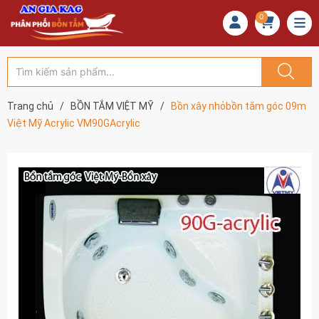
0
Trang chủ
/
BỒN TẮM VIỆT MỸ
/
Bồn xây nhỏbồn tắm góc 09m
Việt Mỹ Acrylic VM90GAcrylic