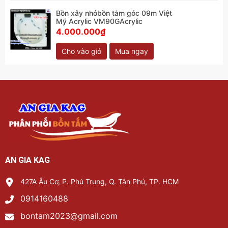
Bồn xây nhỏbồn tắm góc 09m Việt
Mỹ Acrylic VM90GAcrylic
4.000.000₫
Cho vào giỏ
Mua ngay
AN GIA KAG
427A Âu Cơ, P. Phú Trung, Q. Tân Phú, TP. HCM
0914160488
bontam2023@gmail.com