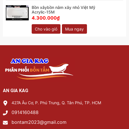
Bồn xâybồn nằm xây nhỏ Việt Mỹ
Acrylic-15M
4.300.000₫
Cho vào giỏ
Mua ngay
AN GIA KAG
427A Âu Cơ, P. Phú Trung, Q. Tân Phú, TP. HCM
0914160488
bontam2023@gmail.com