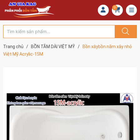
0
Trang chủ
/
BỒN TẮM DÀI VIỆT MỸ
/
Bồn xâybồn nằm xây nhỏ
Việt Mỹ Acrylic-15M