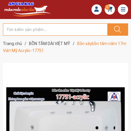
0
Trang chủ
/
BỒN TẮM DÀI VIỆT MỸ
/
Bồn xâybồn tắm nằm 17m
Việt Mỹ Acrylic-17751