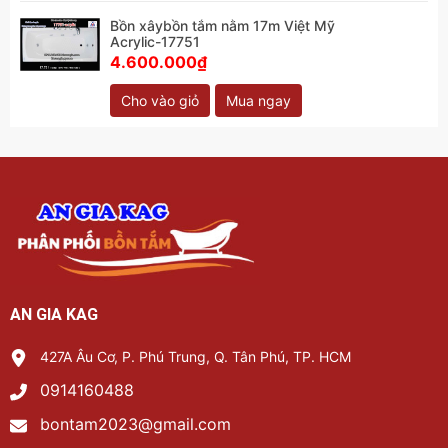
Bồn xâybồn tắm nằm 17m Việt Mỹ
Acrylic-17751
4.600.000₫
Cho vào giỏ
Mua ngay
AN GIA KAG
427A Âu Cơ, P. Phú Trung, Q. Tân Phú, TP. HCM
0914160488
bontam2023@gmail.com