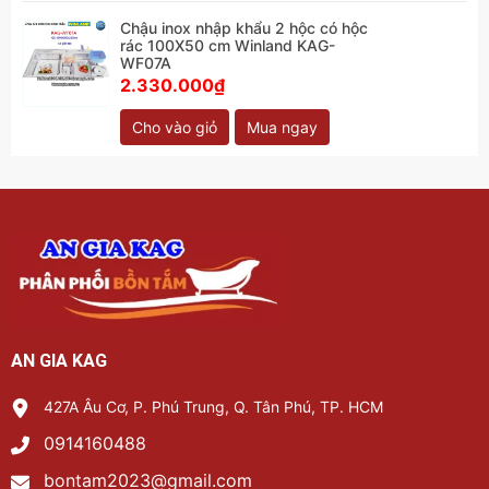
Chậu inox nhập khẩu 2 hộc có hộc
rác 100X50 cm Winland KAG-
WF07A
2.330.000₫
Cho vào giỏ
Mua ngay
AN GIA KAG
427A Âu Cơ, P. Phú Trung, Q. Tân Phú, TP. HCM
0914160488
bontam2023@gmail.com