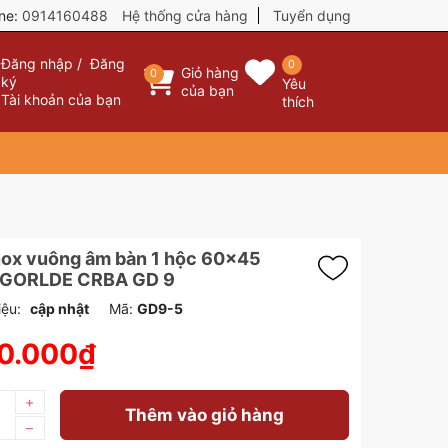
ine:
0914160488
Hệ thống cửa hàng
Tuyển dụng
Đăng nhập
/
Đăng
0
Giỏ hàng
0
ký
Yêu
của bạn
Tài khoản của bạn
thích
nox vuông âm bàn 1 hộc 60x45
 GORLDE CRBA GD 9
iệu:
cập nhật
Mã:
GD9-5
0.000₫
+
Thêm vào giỏ hàng
–