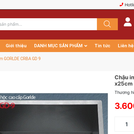
Hotl
Giới thiệu
DANH MỤC SẢN PHẨM
Tin tức
Liên hệ
cm GORLDE CRBA GD 9
Chậu i
x25cm
Thương h
3.60