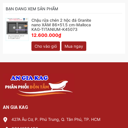
BẠN ĐANG XEM SẢN PHẨM
Chậu rửa chén 2 hộc đá Granite
nano XÁM 86x51.5 cm-Malloca
KAG-TITANIUM-K45073
12.600.000₫
Cho vào giỏ
Mua ngay
AN GIA KAG
427A Âu Cơ, P. Phú Trung, Q. Tân Phú, TP. HCM