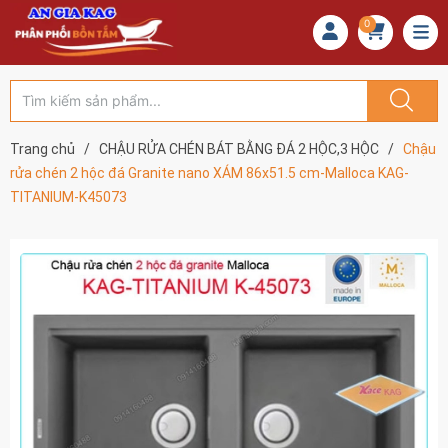
0
Trang chủ
/
CHẬU RỬA CHÉN BÁT BẰNG ĐÁ 2 HỘC,3 HỘC
/
Chậu
rửa chén 2 hộc đá Granite nano XÁM 86x51.5 cm-Malloca KAG-
TITANIUM-K45073