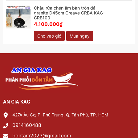
Chậu rửa chén âm bàn tròn đá
granite D45cm Creave CRBA KAG-
CRB100
4.100.000₫
Cho vào giỏ
Mua ngay
AN GIA KAG
427A Âu Cơ, P. Phú Trung, Q. Tân Phú, TP. HCM
0914160488
bontam2023@gmail.com