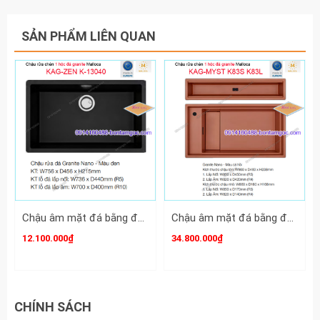
SẢN PHẨM LIÊN QUAN
Chậu âm mặt đá bằng đá granite màu ĐEN 86X51 cm 1 hộc Malloca KAG-ZEN-K13040
Chậu âm mặt đá bằng đá granite màu cá hồi 1 hộc Malloca KAG-MYST-K83S-K83L
12.100.000₫
34.800.000₫
CHÍNH SÁCH