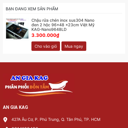
BẠN ĐANG XEM SẢN PHẨM
Chậu rửa chén inox sus304 Nano
đen 2 hộc 96x48 x23cm Việt Mỹ
KAG-Nano9648LD
3.300.000₫
Cho vào giỏ
Mua ngay
AN GIA KAG
427A Âu Cơ, P. Phú Trung, Q. Tân Phú, TP. HCM