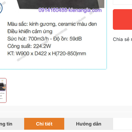
Chia sẻ 
g tin
Chi tiết
Hướng dẫn