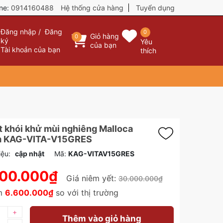
ine:
0914160488
Hệ thống cửa hàng
Tuyển dụng
Đăng nhập
/
Đăng
0
Giỏ hàng
0
ký
Yêu
của bạn
Tài khoản của bạn
thích
 khói khử mùi nghiêng Malloca
 KAG-VITA-V15GRES
iệu:
cập nhật
Mã:
KAG-VITAV15GRES
400.000₫
Giá niêm yết:
30.000.000₫
ệm
6.600.000₫
so với thị trường
+
Thêm vào giỏ hàng