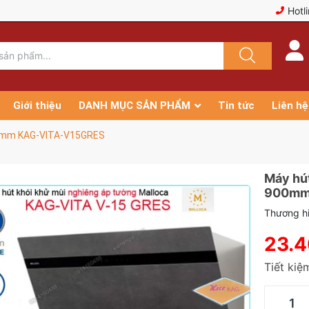
Hotl
Giới thiệu
DANH MỤC SẢN PHẨM
Tin tức
Liên hệ
900mm KAG-VITA-V15GRES
Máy hút
900mm
Thương h
23.
Tiết ki