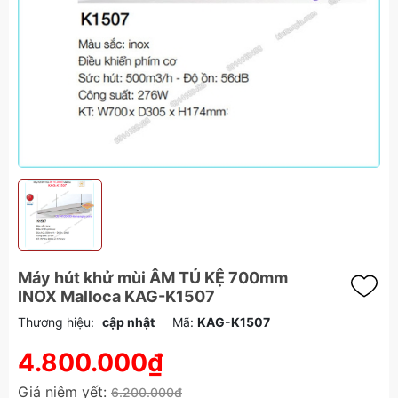
Máy hút khử mùi ÂM TỦ KỆ 700mm
INOX Malloca KAG-K1507
Thương hiệu:
cập nhật
Mã:
KAG-K1507
4.800.000₫
Giá niêm yết:
6.200.000₫