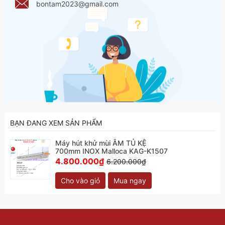
bontam2023@gmail.com
BẠN ĐANG XEM SẢN PHẨM
Máy hút khử mùi ÂM TỦ KỆ
700mm INOX Malloca KAG-K1507
4.800.000₫
6.200.000₫
Cho vào giỏ
Mua ngay