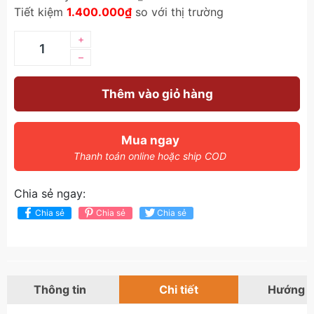
Tiết kiệm
1.400.000₫
so với thị trường
+
–
Thêm vào giỏ hàng
Mua ngay
Thanh toán online hoặc ship COD
Chia sẻ ngay:
Chia sẻ
Chia sẻ
Chia sẻ
Thông tin
Chi tiết
Hướng 