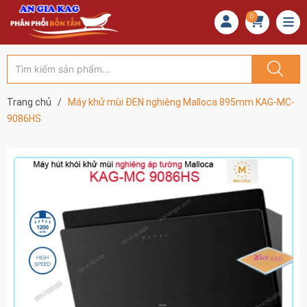
0
Trang chủ
/
Máy khử mùi ĐEN nghiêng Malloca 895mm KAG-MC-
9086HS