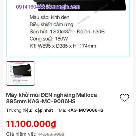
Máy khử mùi ĐEN nghiêng Malloca
895mm KAG-MC-9086HS
Thương hiệu:
cập nhật
Mã:
KAG-MC9086HS
11.100.000₫
Giá niêm yết:
14.300.000₫