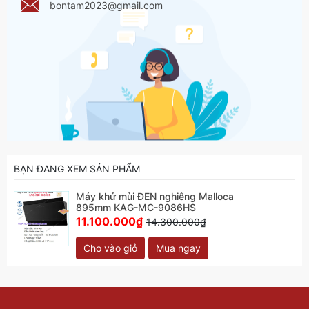
bontam2023@gmail.com
BẠN ĐANG XEM SẢN PHẨM
Máy khử mùi ĐEN nghiêng Malloca
895mm KAG-MC-9086HS
11.100.000₫
14.300.000₫
Cho vào giỏ
Mua ngay