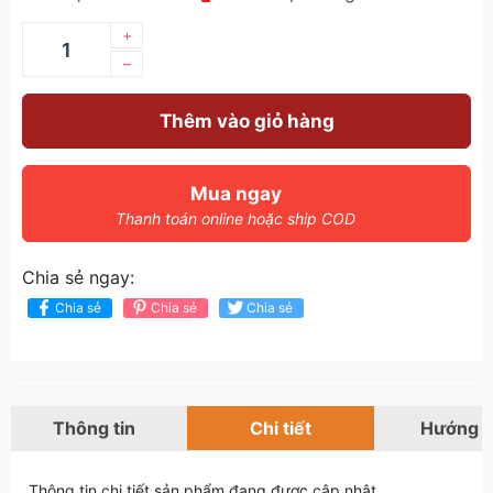
+
–
Thêm vào giỏ hàng
Mua ngay
Thanh toán online hoặc ship COD
Chia sẻ ngay:
Chia sẻ
Chia sẻ
Chia sẻ
Thông tin
Chi tiết
Hướng 
Thông tin chi tiết sản phẩm đang được cập nhật