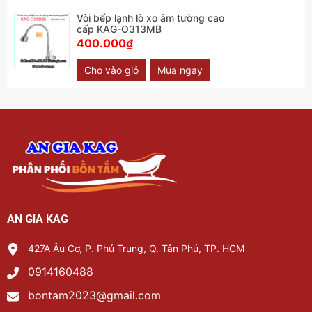
Vòi bếp lạnh lò xo âm tường cao
cấp KAG-O313MB
400.000₫
Cho vào giỏ
Mua ngay
AN GIA KAG
427A Âu Cơ, P. Phú Trung, Q. Tân Phú, TP. HCM
0914160488
bontam2023@gmail.com