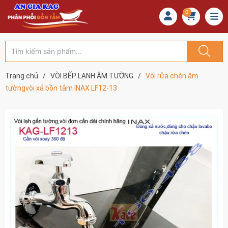
0
Trang chủ
/
VÒI BẾP LẠNH ÂM TƯỜNG
/
Vòi rửa chén âm
tườngvòi xả bồn tắm INAX LF12-13