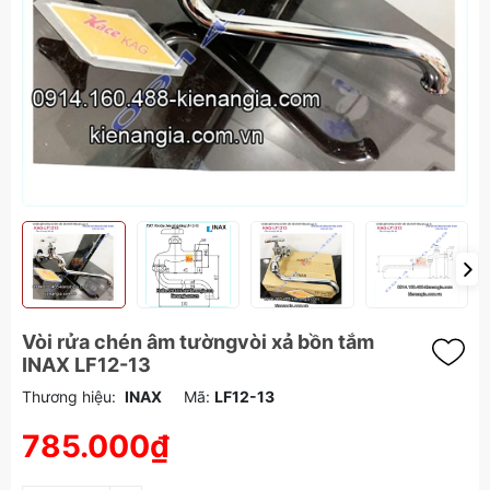
Vòi rửa chén âm tườngvòi xả bồn tắm
INAX LF12-13
Thương hiệu:
INAX
Mã:
LF12-13
785.000₫