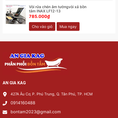
Vòi rửa chén âm tườngvòi xả bồn
tắm INAX LF12-13
785.000₫
Cho vào giỏ
Mua ngay
AN GIA KAG
427A Âu Cơ, P. Phú Trung, Q. Tân Phú, TP. HCM
0914160488
bontam2023@gmail.com