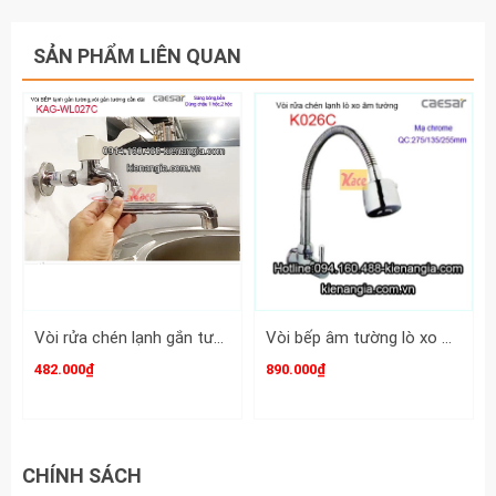
SẢN PHẨM LIÊN QUAN
Vòi rửa chén lạnh gắn tường ,vòi bồn tắm lạnh CAESAR WL027C
Vòi bếp âm tường lò xo Caesar K026C
482.000₫
890.000₫
CHÍNH SÁCH