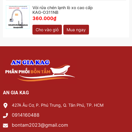
Vòi rửa chén lạnh lò xo cao cấp
KAG-O311NB
360.000₫
Cho vào giỏ
Mua ngay
AN GIA KAG
427A Âu Cơ, P. Phú Trung, Q. Tân Phú, TP. HCM
0914160488
bontam2023@gmail.com