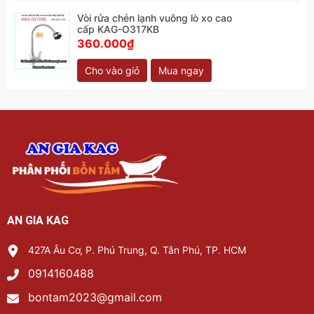
Vòi rửa chén lạnh vuông lò xo cao
cấp KAG-O317KB
360.000₫
Cho vào giỏ
Mua ngay
AN GIA KAG
427A Âu Cơ, P. Phú Trung, Q. Tân Phú, TP. HCM
0914160488
bontam2023@gmail.com