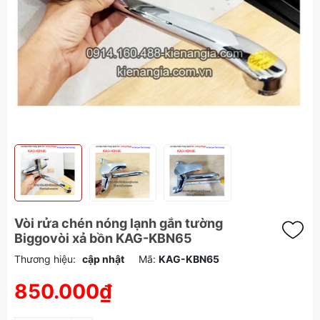
Vòi rửa chén nóng lạnh gắn tường
Biggovòi xả bồn KAG-KBN65
Thương hiệu:
cập nhật
Mã:
KAG-KBN65
850.000₫