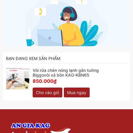
BẠN ĐANG XEM SẢN PHẨM
Vòi rửa chén nóng lạnh gắn tường
Biggovòi xả bồn KAG-KBN65
850.000₫
Cho vào giỏ
Mua ngay