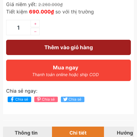
Giá niêm yết:
2.260.000₫
Tiết kiệm
690.000₫
so với thị trường
+
–
Thêm vào giỏ hàng
Mua ngay
Thanh toán online hoặc ship COD
Chia sẻ ngay:
Chia sẻ
Chia sẻ
Chia sẻ
Thông tin
Chi tiết
Hướng 