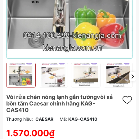
Vòi rửa chén nóng lạnh gắn tườngvòi xả
bồn tắm Caesar chính hãng KAG-
CAS410
Thương hiệu:
CAESAR
Mã:
KAG-CAS410
1.570.000₫