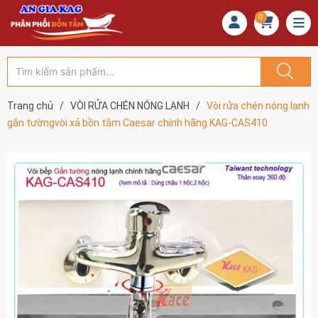
0
Trang chủ
/
VÒI RỬA CHÉN NÓNG LẠNH
/
Vòi rửa chén nóng lạnh
gắn tườngvòi xả bồn tắm Caesar chính hãng KAG-CAS410