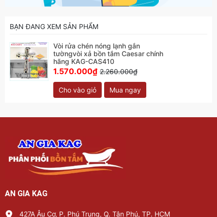
BẠN ĐANG XEM SẢN PHẨM
Vòi rửa chén nóng lạnh gắn
tườngvòi xả bồn tắm Caesar chính
hãng KAG-CAS410
1.570.000₫
2.260.000₫
Cho vào giỏ
Mua ngay
AN GIA KAG
427A Âu Cơ, P. Phú Trung, Q. Tân Phú, TP. HCM