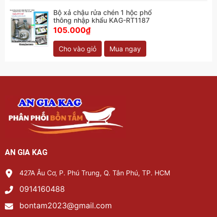
Bộ xả chậu rửa chén 1 hộc phổ
thông nhập khẩu KAG-RT1187
105.000₫
Cho vào giỏ
Mua ngay
AN GIA KAG
427A Âu Cơ, P. Phú Trung, Q. Tân Phú, TP. HCM
0914160488
bontam2023@gmail.com