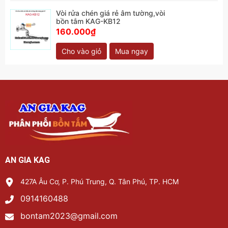
Vòi rửa chén giá rẻ âm tường,vòi
bồn tắm KAG-KB12
160.000₫
Cho vào giỏ
Mua ngay
AN GIA KAG
427A Âu Cơ, P. Phú Trung, Q. Tân Phú, TP. HCM
0914160488
bontam2023@gmail.com