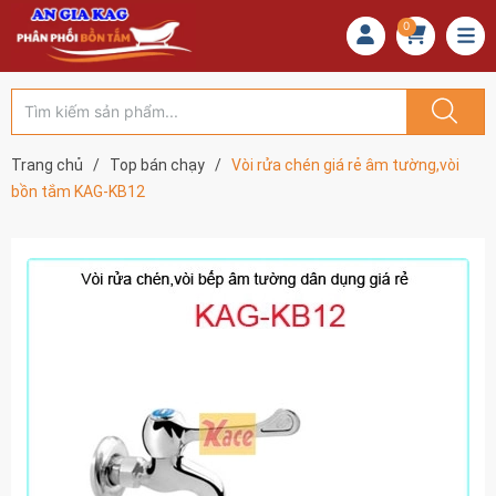
0
Trang chủ
/
Top bán chạy
/
Vòi rửa chén giá rẻ âm tường,vòi
bồn tắm KAG-KB12