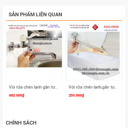
SẢN PHẨM LIÊN QUAN
Vòi rửa chén lạnh gắn tường ,vòi bồn tắm lạnh CAESAR WL027C
Vòi rửa chén lạnh,gắn tường bồn tắm lạnh inox sus304-KAG-KB38
482.000₫
250.000₫
CHÍNH SÁCH